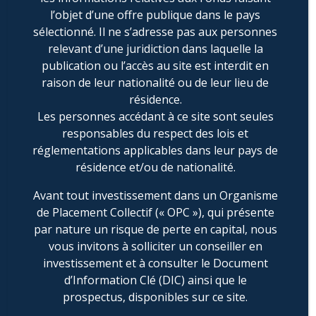
l’objet d’une offre publique dans le pays
sélectionné. Il ne s’adresse pas aux personnes
relevant d’une juridiction dans laquelle la
publication ou l’accès au site est interdit en
raison de leur nationalité ou de leur lieu de
résidence.
Les personnes accédant à ce site sont seules
responsables du respect des lois et
réglementations applicables dans leur pays de
résidence et/ou de nationalité.
Avant tout investissement dans un Organisme
de Placement Collectif (« OPC »), qui présente
par nature un risque de perte en capital, nous
Juan Diaz
vous invitons à solliciter un conseiller en
Directeur du Développement
investissement et à consulter le Document
(+33) 6 38 77 73 61
d’Information Clé (DIC) ainsi que le
(+33) 1 49 53 90 11
prospectus, disponibles sur ce site.
juan.diaz@ie-am.com