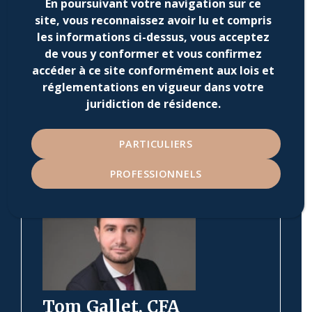
En poursuivant votre navigation sur ce
site, vous reconnaissez avoir lu et compris
les informations ci-dessus, vous acceptez
de vous y conformer et vous confirmez
accéder à ce site conformément aux lois et
Partenaires relations
réglementations en vigueur dans votre
investisseurs
juridiction de résidence.
Astria accompagne Indépendance
AM dans son
développement et ses relations avec
PARTICULIERS
ses investisseurs.
PROFESSIONNELS
Tom Gallet, CFA