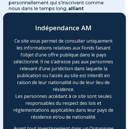
personnellement qui s’inscrivent comme
nous dans le temps long,
alliant
développement rentable et valeurs.
Loin de subir leur taille modeste
, ces
Indépendance AM
entreprises tirent au contraire de leurs
équipes dirigeantes réduites une grande
Ce site vous permet de consulter uniquement
agilité, une croissance et des niveaux
les informations relatives aux Fonds faisant
d’investissement supérieurs à la moyenne.
l’objet d’une offre publique dans le pays
En dépit de performances incontestables, ces
sélectionné. Il ne s’adresse pas aux personnes
entreprises discrètes aux discours prudents
relevant d’une juridiction dans laquelle la
éveillent peu l’attention des investisseurs
publication ou l’accès au site est interdit en
attirés par ce qui brille. Leur valorisation reste
ainsi attractive pour les investisseurs de long
raison de leur nationalité ou de leur lieu de
terme.
résidence.
Les personnes accédant à ce site sont seules
Nous admirons ces entreprises et nous en
responsables du respect des lois et
partageons les valeurs.
Notre liberté de
décision, notre éthique dans la sélection
réglementations applicables dans leur pays de
de nos investissements, notre gestion
résidence et/ou de nationalité.
agile et notre rigueur
nous réunissent
autour d’une méthode d’investissement
Avant tout investissement dans un Organisme