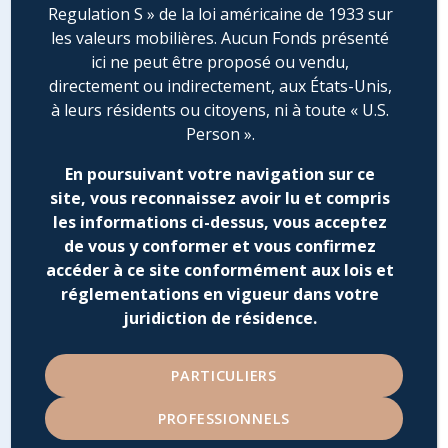
Regulation S » de la loi américaine de 1933 sur
les valeurs mobilières. Aucun Fonds présenté
ici ne peut être proposé ou vendu,
directement ou indirectement, aux États-Unis,
à leurs résidents ou citoyens, ni à toute « U.S.
Person ».
En poursuivant votre navigation sur ce
site, vous reconnaissez avoir lu et compris
les informations ci-dessus, vous acceptez
de vous y conformer et vous confirmez
accéder à ce site conformément aux lois et
réglementations en vigueur dans votre
Notre liberté de décision,
juridiction de résidence.
notre éthique dans la
sélection de nos
PARTICULIERS
investissements, notre
gestion agile et notre rigueur
PROFESSIONNELS
nous réunissent autour d’une