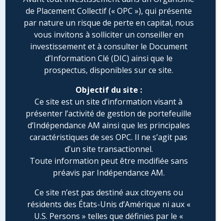
Quality Value. Elle nous engage auprès de nos
de Placement Collectif (« OPC »), qui présente
investisseurs.
par nature un risque de perte en capital, nous
La qualité d’une équipe à taille humaine se
vous invitons à solliciter un conseiller en
manifeste enfin dans la proximité que celle-ci
investissement et à consulter le Document
entretient avec ses interlocuteurs.
d’Information Clé (DIC) ainsi que le
Développer nos relations avec les
prospectus, disponibles sur ce site.
investisseurs et les chefs d’entreprises
nourrit à la fois notre passion du monde
Objectif du site :
entrepreneurial, notre expertise de
Ce site est un site d’information visant à
l’investissement et notre exigence.
présenter l’activité de gestion de portefeuille
Faire un pas de côté ne suffit pas, il faut savoir
d’Indépendance AM ainsi que les principales
regarder l’investissement différemment.
caractéristiques de ses OPC. Il ne s’agit pas
C’est l’une de nos certitudes les plus
d’un site transactionnel.
absolues. C’est aussi notre force.
Toute information peut être modifiée sans
préavis par Indépendance AM.
Small is
powerful
Ce site n’est pas destiné aux citoyens ou
résidents des États-Unis d’Amérique ni aux «
U.S. Persons » telles que définies par le «