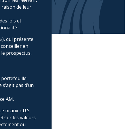
personnes relevant
n raison de leur
es lois et
ionalité.
»), qui présente
 conseiller en
 le prospectus,
 portefeuille
 s’agit pas d’un
nce AM.
e ni aux « U.S.
33 sur les valeurs
rectement ou