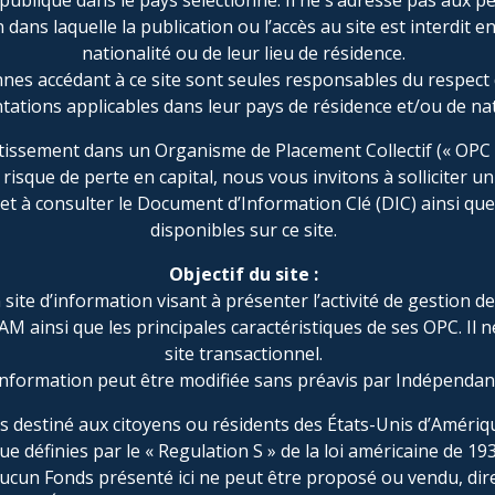
e publique dans le pays sélectionné. Il ne s’adresse pas aux 
elatif aux frais d'intermédiation
n dans laquelle la publication ou l’accès au site est interdit e
nationalité ou de leur lieu de résidence.
nes accédant à ce site sont seules responsables du respect d
ations applicables dans leur pays de résidence et/ou de nat
tissement dans un Organisme de Placement Collectif (« OPC 
risque de perte en capital, nous vous invitons à solliciter un
et à consulter le Document d’Information Clé (DIC) ainsi que
écharger :
disponibles sur ce site.
Objectif du site :
 site d’information visant à présenter l’activité de gestion de
e rémunération
M ainsi que les principales caractéristiques de ses OPC. Il ne
 gestion des plaintes
site transactionnel.
 best execution
nformation peut être modifiée sans préavis par Indépenda
 prévention et de gestion des conflits d’intérêts
as destiné aux citoyens ou résidents des États-Unis d’Amériqu
nvestisseur
ue définies par le « Regulation S » de la loi américaine de 19
Aucun Fonds présenté ici ne peut être proposé ou vendu, di