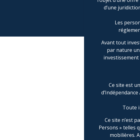
l’objet d’une offr
Compte rendu r
d’une juridictio
Les person
réglement
Avant tout inves
par nature un 
investissement 
Documents à tél
Ce site est un
Politique d
d’Indépendance A
Politique de
Politique de
Toute i
Politique de
Ce site n’est p
Droits de l’i
Persons » telles q
mobilières. 