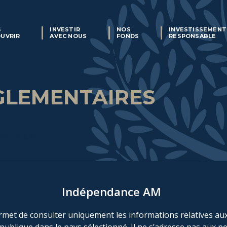
S
INVESTIR
NOS
INVESTISSEMENT
UVRIR
AVEC NOUS
FONDS
RESPONSABLE
GLEMENTAIRES
écharger :
rémunération
estion des plaintes
Indépendance AM
est execution
révention et de gestion des conflits d'intérêts
rmet de consulter uniquement les informations relatives au
estisseur