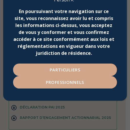
En poursuivant votre navigation sur ce
DOCUMENTS À TÉLÉCHARGER
site, vous reconnaissez avoir lu et compris
les informations ci-dessus, vous acceptez
de vous y conformer et vous confirmez
POLITIQUE DE VOTE
accéder à ce site conformément aux lois et
POLITIQUE D’INVESTISSEMENT RESPONSABLE
réglementations en vigueur dans votre
juridiction de résidence.
RAPPORT D’INVESTISSEMENT RESPONSABLE ESG
– FRANCE SMALL & MID
RAPPORT D’INVESTISSEMENT RESPONSABLE ESG
PARTICULIERS
– EUROPE SMALL
PROFESSIONNELS
RAPPORT D’INVESTISSEMENT RESPONSABLE ESG
– EUROPE MID
RAPPORT ARTICLE 29 LEC 2026
DÉCLARATION PAI 2025
RAPPORT D’ENGAGEMENT ACTIONNARIAL 2025