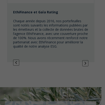
EthiFinance et Gaïa Rating
PR
s
Chaque année depuis 2016, nos portefeuilles
In
sont notés suivants les informations publiées par
fo
les émetteurs et la collecte de données brutes de
int
l’agence EthiFinance, avec une couverture proche
Na
de 100%. Nous avons récemment renforcé notre
pri
partenariat avec EthiFinance pour améliorer la
bo
qualité de notre analyse ESG.
da
Ra