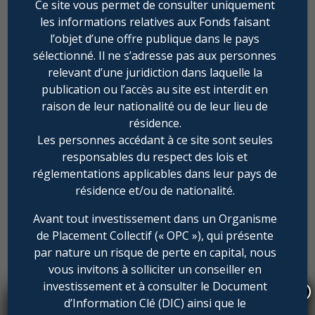
Ce site vous permet de consulter uniquement
les informations relatives aux Fonds faisant
l’objet d’une offre publique dans le pays
sélectionné. Il ne s’adresse pas aux personnes
relevant d’une juridiction dans laquelle la
publication ou l’accès au site est interdit en
raison de leur nationalité ou de leur lieu de
résidence.
Les personnes accédant à ce site sont seules
Jesuit Refugee Service (JRS)
responsables du respect des lois et
réglementations applicables dans leur pays de
Une ONG internationale qui
cumule près de 40 ans
résidence et/ou de nationalité.
d’expérience aux côtés des
réfugiés dans les situations
Avant tout investissement dans un Organisme
post-conflit, les centres de
de Placement Collectif (« OPC »), qui présente
détention, les zones frontalières
par nature un risque de perte en capital, nous
éloignées, les agglomérations
vous invitons à solliciter un conseiller en
urbaines et les camps de
investissement et à consulter le Document
réfugiés.
×
d’Information Clé (DIC) ainsi que le
Indépendance AM présente les actions