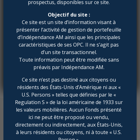
prospectus, disponibles sur ce site.
concrètes menées par STEF face aux
enjeux climatiques et sociaux de son
Objectif du site :
secteur.
Ce site est un site d’information visant à
présenter l’activité de gestion de portefeuille
d’Indépendance AM ainsi que les principales
caractéristiques de ses OPC. Il ne s’agit pas
d’un site transactionnel.
Toute information peut être modifiée sans
préavis par Indépendance AM.
Ce site n’est pas destiné aux citoyens ou
résidents des États-Unis d’Amérique ni aux «
U.S. Persons » telles que définies par le «
Regulation S » de la loi américaine de 1933 sur
les valeurs mobilières. Aucun Fonds présenté
ici ne peut être proposé ou vendu,
Pour une description détaillée de la mise en
directement ou indirectement, aux États-Unis,
oeuvre de chaque engagement,
à leurs résidents ou citoyens, ni à toute « U.S.
télécharger:
Person ».