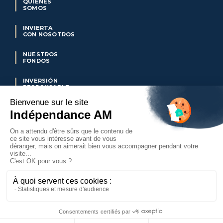
QUIÉNES
SOMOS
INVIERTA
CON NOSOTROS
NUESTROS
FONDOS
INVERSIÓN
RESPONSABLE
NUESTRA
VISIÓN
NUESTRO
BLOG
CONTÁCTENOS
© 2023 –
Avisos legales
–
Informaciones reglementarias